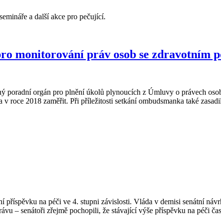
semináře a další akce pro pečující.
o monitorování práv osob se zdravotním p
ý poradní orgán pro plnění úkolů plynoucích z Úmluvy o právech osob
a v roce 2018 zaměřit. Při příležitosti setkání ombudsmanka také zasad
 příspěvku na péči ve 4. stupni závislosti. Vláda v demisi senátní ná
právu – senátoři zřejmě pochopili, že stávající výše příspěvku na péči č