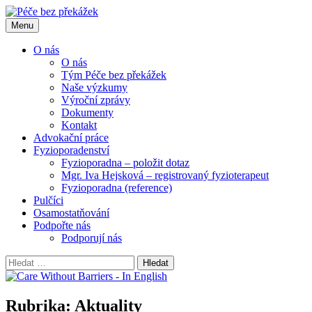
Přejít
k
Menu
obsahu
webu
O nás
O nás
Tým Péče bez překážek
Naše výzkumy
Výroční zprávy
Dokumenty
Kontakt
Advokační práce
Fyzioporadenství
Fyzioporadna – položit dotaz
Mgr. Iva Hejsková – registrovaný fyzioterapeut
Fyzioporadna (reference)
Pulčíci
Osamostatňování
Podpořte nás
Podporují nás
Vyhledávání
Rubrika:
Aktuality