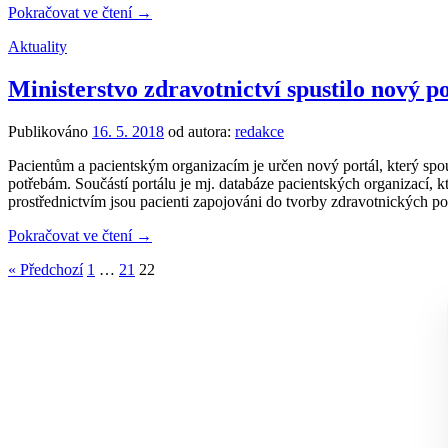
Pokračovat ve čtení →
Aktuality
Ministerstvo zdravotnictví spustilo nový p
Publikováno
16. 5. 2018
od autora:
redakce
Pacientům a pacientským organizacím je určen nový portál, který spouš
potřebám. Součástí portálu je mj. databáze pacientských organizací, k
prostřednictvím jsou pacienti zapojováni do tvorby zdravotnických po
Pokračovat ve čtení →
Navigace
« Předchozí
1
…
21
22
pro
příspěvky