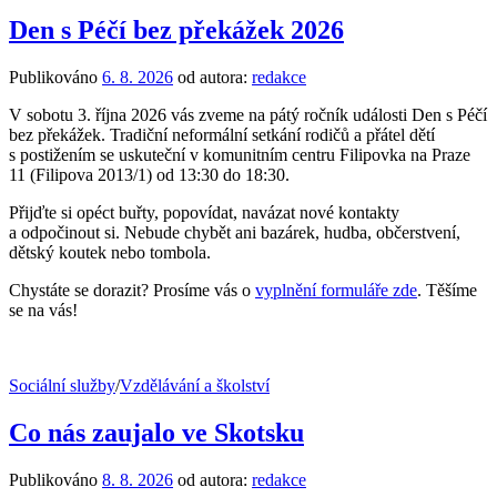
Den s Péčí bez překážek 2026
Publikováno
6. 8. 2026
od autora:
redakce
V sobotu 3. října 2026 vás zveme na pátý ročník události Den s Péčí
bez překážek. Tradiční neformální setkání rodičů a přátel dětí
s postižením se uskuteční v komunitním centru Filipovka na Praze
11 (Filipova 2013/1) od 13:30 do 18:30.
Přijďte si opéct buřty, popovídat, navázat nové kontakty
a odpočinout si. Nebude chybět ani bazárek, hudba, občerstvení,
dětský koutek nebo tombola.
Chystáte se dorazit? Prosíme vás o
vyplnění formuláře zde
. Těšíme
se na vás!
Sociální služby
/
Vzdělávání a školství
Co nás zaujalo ve Skotsku
Publikováno
8. 8. 2026
od autora:
redakce