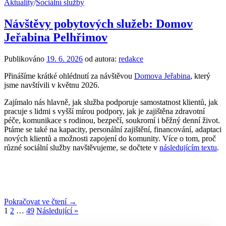
Aktuality
/
Sociální služby
Návštěvy pobytových služeb: Domov
Jeřabina Pelhřimov
Publikováno
19. 6. 2026
od autora:
redakce
Přinášíme krátké ohlédnutí za návštěvou
Domova Jeřabina
, který
jsme navštívili v květnu 2026.
Zajímalo nás hlavně, jak služba podporuje samostatnost klientů, jak
pracuje s lidmi s vyšší mírou podpory, jak je zajištěna zdravotní
péče, komunikace s rodinou, bezpečí, soukromí i běžný denní život.
Ptáme se také na kapacity, personální zajištění, financování, adaptaci
nových klientů a možnosti zapojení do komunity. Více o tom, proč
různé sociální služby navštěvujeme, se dočtete v
následujícím textu
.
Pokračovat ve čtení →
Navigace
1
2
…
49
Následující »