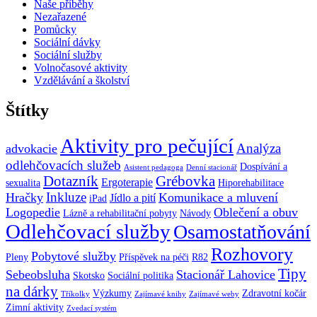
Naše příběhy
Nezařazené
Pomůcky
Sociální dávky
Sociální služby
Volnočasové aktivity
Vzdělávání a školství
Štítky
Aktivity pro pečující
Analýza
advokacie
odlehčovacích služeb
Dospívání a
Asistent pedagoga
Denní stacionář
Dotazník
Grébovka
Ergoterapie
sexualita
Hiporehabilitace
Inkluze
Hračky
Komunikace a mluvení
Jídlo a pití
iPad
Logopedie
Oblečení a obuv
Lázně a rehabilitační pobyty
Návody
Odlehčovací služby
Osamostatňování
Rozhovory
Pobytové služby
Pleny
Příspěvek na péči
R82
Tipy
Sebeobsluha
Stacionář Lahovice
Skotsko
Sociální politika
na dárky
Výzkumy
Zdravotní kočár
Tříkolky
Zajímavé knihy
Zajímavé weby
Zimní aktivity
Zvedací systém