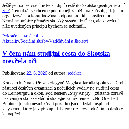
Ještě jednou se vracíme ke studijní cestě do Skotska (psali jsme o ní
zde
). Tentokrát se chceme podrobněji zaměřit na způsob, jak je tam
organizována a koordinována podpora pro lidi s postižením.
Nemáme ambice přenášet skotský systém do Čech, ale zavedení
níže uvedených principů bychom se nebránili.
Pokračovat ve čtení →
Aktuality
/
Sociální služby
/
Vzdělávání a školství
V čem nám studijní cesta do Skotska
otevřela oči
Publikováno
22. 6. 2026
od autora:
redakce
Koncem května 2026 se kolegyně Magda a Jarmila spolu s dalšími
zástupci českých organizací a pečujících vydaly na studijní cestu
do Edinburghu a okolí. Pod heslem „Stay Angry“ (zůstaňte zdravě
naštvaní) a skotské vládní strategie zaměstnanosti „No One Left
Behind“ (nikdo nesmí zůstat pozadu) jsme hledali inspiraci
v systému, který je v přístupu k lidem se znevýhodněním o desítky
let napřed.