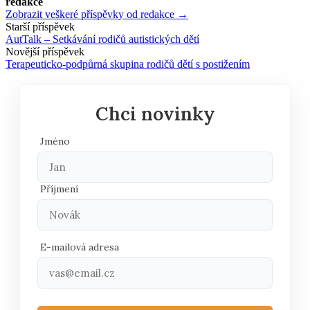
redakce
Zobrazit veškeré příspěvky od redakce →
Navigace
Starší příspěvek
AutTalk – Setkávání rodičů autistických dětí
příspěvku
Novější příspěvek
Terapeuticko-podpůrná skupina rodičů dětí s postižením
Chci novinky
Jméno
Příjmení
E-mailová adresa