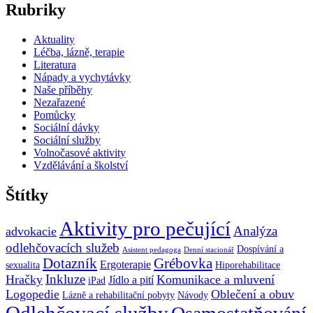
Rubriky
Aktuality
Léčba, lázně, terapie
Literatura
Nápady a vychytávky
Naše příběhy
Nezařazené
Pomůcky
Sociální dávky
Sociální služby
Volnočasové aktivity
Vzdělávání a školství
Štítky
Aktivity pro pečující
Analýza
advokacie
odlehčovacích služeb
Dospívání a
Asistent pedagoga
Denní stacionář
Dotazník
Grébovka
Ergoterapie
sexualita
Hiporehabilitace
Inkluze
Hračky
Komunikace a mluvení
Jídlo a pití
iPad
Logopedie
Oblečení a obuv
Lázně a rehabilitační pobyty
Návody