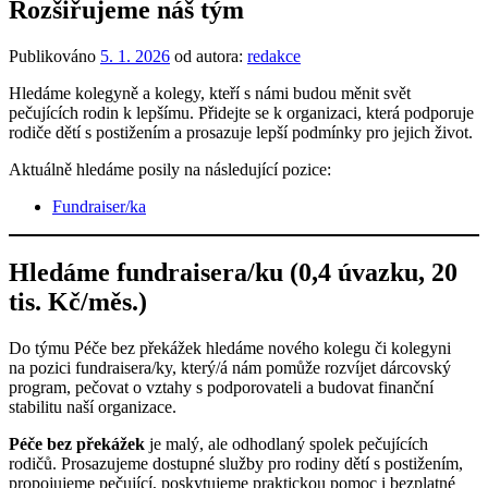
Rozšiřujeme náš tým
Publikováno
5. 1. 2026
od autora:
redakce
Hledáme kolegyně a kolegy, kteří s námi budou měnit svět
pečujících rodin k lepšímu. Přidejte se k organizaci, která podporuje
rodiče dětí s postižením a prosazuje lepší podmínky pro jejich život.
Aktuálně hledáme posily na následující pozice:
Fundraiser/ka
Hledáme fundraisera/ku (0,4 úvazku, 20
tis. Kč/měs.)
Do týmu Péče bez překážek hledáme nového kolegu či kolegyni
na pozici fundraisera/ky, který/á nám pomůže rozvíjet dárcovský
program, pečovat o vztahy s podporovateli a budovat finanční
stabilitu naší organizace.
Péče bez překážek
je malý, ale odhodlaný spolek pečujících
rodičů. Prosazujeme dostupné služby pro rodiny dětí s postižením,
propojujeme pečující, poskytujeme praktickou pomoc i bezplatné