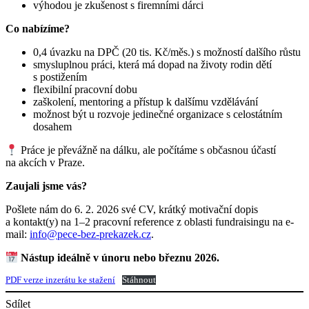
výhodou je zkušenost s firemními dárci
Co nabízíme?
0,4 úvazku na DPČ (20 tis. Kč/měs.) s možností dalšího růstu
smysluplnou práci, která má dopad na životy rodin dětí
s postižením
flexibilní pracovní dobu
zaškolení, mentoring a přístup k dalšímu vzdělávání
možnost být u rozvoje jedinečné organizace s celostátním
dosahem
Práce je převážně na dálku, ale počítáme s občasnou účastí
na akcích v Praze.
Zaujali jsme vás?
Pošlete nám do 6. 2. 2026 své CV, krátký motivační dopis
a kontakt(y) na 1–2 pracovní reference z oblasti fundraisingu na e-
mail:
info@pece-bez-prekazek.cz
.
Nástup ideálně v únoru nebo březnu 2026.
PDF verze inzerátu ke stažení
Stáhnout
Sdílet