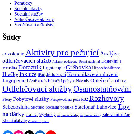
Pomůcky
Sociální dávky
Sociální služby
Volnočasové aktivity
Vzdělávání a školství
Štítky
Aktivity pro pečující
Analýza
advokacie
odlehčovacích služeb
Dospívání a
Asistent pedagoga
Denní stacionář
Dotazník
Grébovka
Ergoterapie
sexualita
Hiporehabilitace
Inkluze
Hračky
Komunikace a mluvení
Jídlo a pití
iPad
Logopedie
Oblečení a obuv
Lázně a rehabilitační pobyty
Návody
Odlehčovací služby
Osamostatňování
Rozhovory
Pobytové služby
Pleny
Příspěvek na péči
R82
Tipy
Sebeobsluha
Stacionář Lahovice
Skotsko
Sociální politika
na dárky
Výzkumy
Zdravotní kočár
Tříkolky
Zajímavé knihy
Zajímavé weby
Zimní aktivity
Zvedací systém