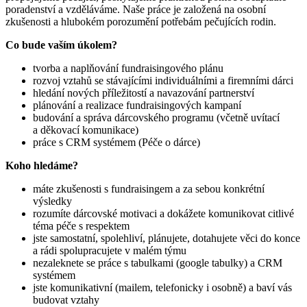
poradenství a vzděláváme. Naše práce je založená na osobní
zkušenosti a hlubokém porozumění potřebám pečujících rodin.
Co bude vaším úkolem?
tvorba a naplňování fundraisingového plánu
rozvoj vztahů se stávajícími individuálními a firemními dárci
hledání nových příležitostí a navazování partnerství
plánování a realizace fundraisingových kampaní
budování a správa dárcovského programu (včetně uvítací
a děkovací komunikace)
práce s CRM systémem (Péče o dárce)
Koho hledáme?
máte zkušenosti s fundraisingem a za sebou konkrétní
výsledky
rozumíte dárcovské motivaci a dokážete komunikovat citlivé
téma péče s respektem
jste samostatní, spolehliví, plánujete, dotahujete věci do konce
a rádi spolupracujete v malém týmu
nezaleknete se práce s tabulkami (google tabulky) a CRM
systémem
jste komunikativní (mailem, telefonicky i osobně) a baví vás
budovat vztahy