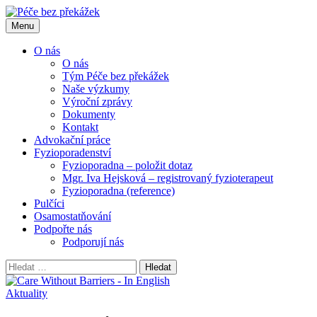
Přejít
k
Menu
obsahu
webu
O nás
O nás
Tým Péče bez překážek
Naše výzkumy
Výroční zprávy
Dokumenty
Kontakt
Advokační práce
Fyzioporadenství
Fyzioporadna – položit dotaz
Mgr. Iva Hejsková – registrovaný fyzioterapeut
Fyzioporadna (reference)
Pulčíci
Osamostatňování
Podpořte nás
Podporují nás
Vyhledávání
Aktuality