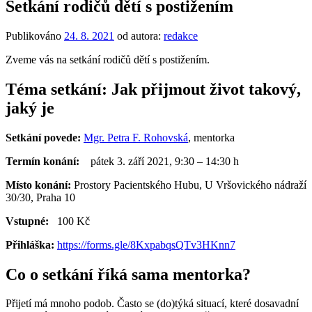
Setkání rodičů dětí s postižením
Publikováno
24. 8. 2021
od autora:
redakce
Zveme vás na setkání rodičů dětí s postižením.
Téma setkání: Jak přijmout život takový,
jaký je
Setkání povede:
Mgr. Petra F. Rohovská
, mentorka
Termín konání:
pátek 3. září 2021, 9:30 – 14:30 h
Místo konání:
Prostory Pacientského Hubu, U Vršovického nádraží
30/30, Praha 10
Vstupné:
100 Kč
Přihláška:
https://forms.gle/8KxpabqsQTv3HKnn7
Co o setkání říká sama mentorka?
Přijetí má mnoho podob. Často se (do)týká situací, které dosavadní