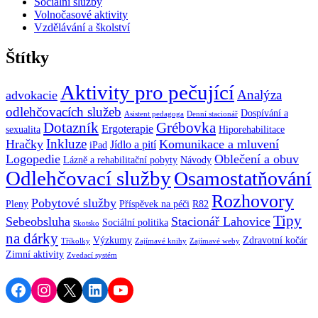
Sociální služby
Volnočasové aktivity
Vzdělávání a školství
Štítky
Aktivity pro pečující
Analýza
advokacie
odlehčovacích služeb
Dospívání a
Asistent pedagoga
Denní stacionář
Dotazník
Grébovka
Ergoterapie
sexualita
Hiporehabilitace
Inkluze
Hračky
Komunikace a mluvení
Jídlo a pití
iPad
Logopedie
Oblečení a obuv
Lázně a rehabilitační pobyty
Návody
Odlehčovací služby
Osamostatňování
Rozhovory
Pobytové služby
Pleny
Příspěvek na péči
R82
Tipy
Sebeobsluha
Stacionář Lahovice
Sociální politika
Skotsko
na dárky
Výzkumy
Zdravotní kočár
Tříkolky
Zajímavé knihy
Zajímavé weby
Zimní aktivity
Zvedací systém
Facebook
Instagram
X
LinkedIn
YouTube