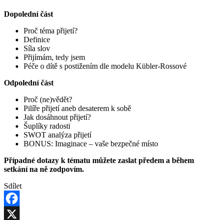
Dopolední část
Proč téma přijetí?
Definice
Síla slov
Přijímám, tedy jsem
Péče o dítě s postižením dle modelu Kübler-Rossové
Odpolední část
Proč (ne)vědět?
Pilíře přijetí aneb desaterem k sobě
Jak dosáhnout přijetí?
Šuplíky radosti
SWOT analýza přijetí
BONUS: Imaginace – vaše bezpečné místo
Případné dotazy k tématu můžete zaslat předem a během
setkání na ně zodpovím.
Sdílet
Facebook