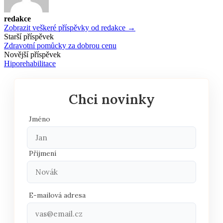
redakce
Zobrazit veškeré příspěvky od redakce →
Navigace
Starší příspěvek
Zdravotní pomůcky za dobrou cenu
příspěvku
Novější příspěvek
Hiporehabilitace
Chci novinky
Jméno
Příjmení
E-mailová adresa