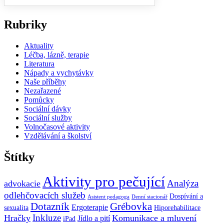
Rubriky
Aktuality
Léčba, lázně, terapie
Literatura
Nápady a vychytávky
Naše příběhy
Nezařazené
Pomůcky
Sociální dávky
Sociální služby
Volnočasové aktivity
Vzdělávání a školství
Štítky
Aktivity pro pečující
Analýza
advokacie
odlehčovacích služeb
Dospívání a
Asistent pedagoga
Denní stacionář
Dotazník
Grébovka
Ergoterapie
sexualita
Hiporehabilitace
Inkluze
Hračky
Komunikace a mluvení
Jídlo a pití
iPad