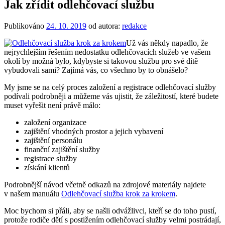
Jak zřídit odlehčovací službu
Publikováno
24. 10. 2019
od autora:
redakce
Už vás někdy napadlo, že
nejrychlejším řešením nedostatku odlehčovacích služeb ve vašem
okolí by možná bylo, kdybyste si takovou službu pro své dítě
vybudovali sami? Zajímá vás, co všechno by to obnášelo?
My jsme se na celý proces založení a registrace odlehčovací služby
podívali podrobněji a můžeme vás ujistit, že záležitostí, které budete
muset vyřešit není právě málo:
založení organizace
zajištění vhodných prostor a jejich vybavení
zajištění personálu
finanční zajištění služby
registrace služby
získání klientů
Podrobnější návod včetně odkazů na zdrojové materiály najdete
v našem manuálu
Odlehčovací služba krok za krokem
.
Moc bychom si přáli, aby se našli odvážlivci, kteří se do toho pustí,
protože rodiče dětí s postižením odlehčovací služby velmi postrádají,