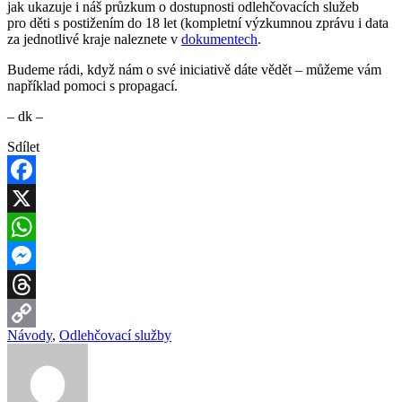
jak ukazuje i náš průzkum o dostupnosti odlehčovacích služeb
pro děti s postižením do 18 let (kompletní výzkumnou zprávu i data
za jednotlivé kraje naleznete v
dokumentech
.
Budeme rádi, když nám o své iniciativě dáte vědět – můžeme vám
například pomoci s propagací.
– dk –
Sdílet
Facebook
X
WhatsApp
Messenger
Threads
Návody
,
Odlehčovací služby
Copy
Link